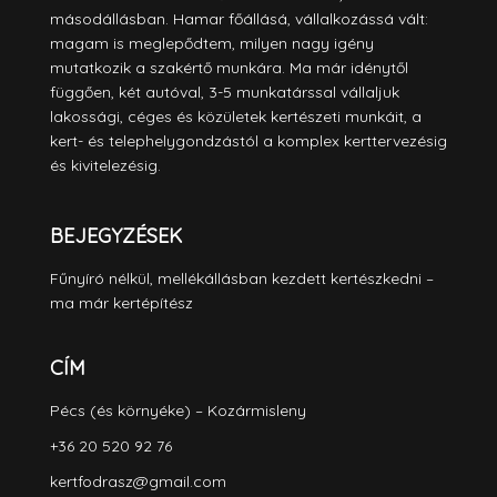
másodállásban. Hamar főállásá, vállalkozássá vált:
magam is meglepődtem, milyen nagy igény
mutatkozik a szakértő munkára. Ma már idénytől
függően, két autóval, 3-5 munkatárssal vállaljuk
lakossági, céges és közületek kertészeti munkáit, a
kert- és telephelygondzástól a komplex kerttervezésig
és kivitelezésig.
BEJEGYZÉSEK
Fűnyíró nélkül, mellékállásban kezdett kertészkedni –
ma már kertépítész
CÍM
Pécs (és környéke) – Kozármisleny
+36 20 520 92 76
kertfodrasz@gmail.com