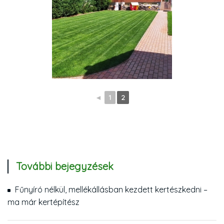
◄
1
2
További bejegyzések
Fűnyíró nélkül, mellékállásban kezdett kertészkedni –
ma már kertépítész