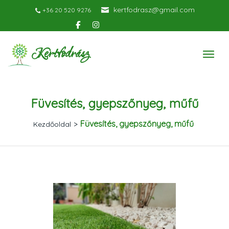
kertfodrasz@gmail.com
+36 20 520 9276
Kertfodrász
Füvesítés, gyepszőnyeg, műfű
Füvesítés, gyepszőnyeg, műfű
>
Kezdőoldal