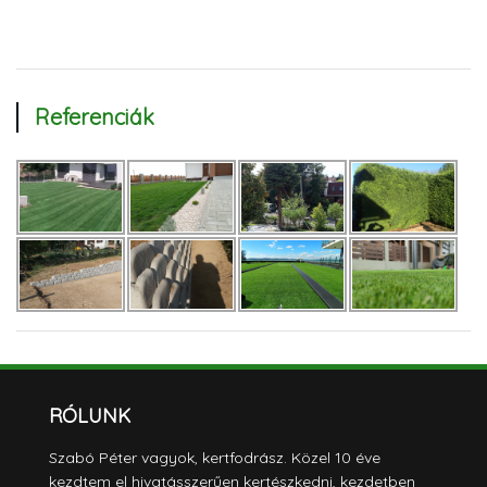
Referenciák
RÓLUNK
Szabó Péter vagyok, kertfodrász. Közel 10 éve
kezdtem el hivatásszerűen kertészkedni, kezdetben